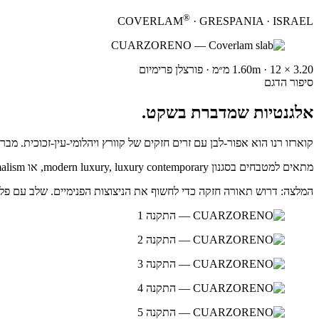
®
COVERLAM
· GRESPANIA · ISRAEL
3.20 × 1.60m
12 מ״מ
·
·
פורצלן פרימיום
סיפור הדגם
אלגנטיות שמדברת בשקט.
קוארזו רנו הוא אפור-לבן עם זרים חזקים של קוורץ ויהלומי-עין-זכוכית. מבר
מתאים למטבחים בסגנון modern luxury, luxury contemporary, או glamorous minimalism. עובד מצוין עם מתכת מבריקה, זכוכית מעוצבת, וקריסטל.
המלצה: דרוש תאורה חזקה כדי לחשוף את הניצוצות הפנימיים. שלב עם פליז זוהר וכלי