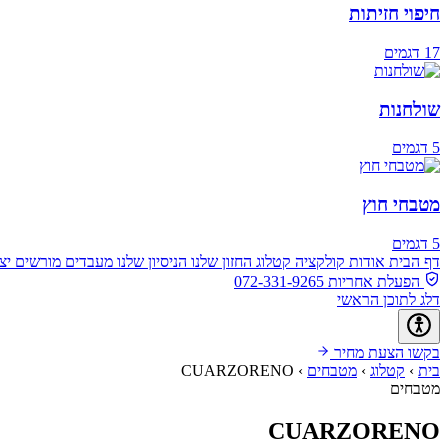
חיפוי חזיתות
17 דגמים
שולחנות
5 דגמים
מטבחי חוץ
5 דגמים
דף הבית
אודות
קולקציה
קטלוג
החזון שלנו
הניסיון שלנו
מעבדים מורשים
יצ
הפעלת אחריות
072-331-9265
דלג לתוכן הראשי
בקשו הצעת מחיר
בית
›
קטלוג
›
מטבחים
›
CUARZORENO
מטבחים
CUARZORENO