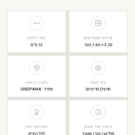
מידות מקסימום
עובי הלוח
3.20 × 1.60 מטר
12 מ״מ
סוג חומר
מקור הייצור
פורצלן פרימיום
ספרד · GRESPANIA
גימור פני שטח
אחריות יצרן
פוליש / מט / סאטין
לכל החיים