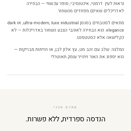
נראות לעין. דרמטי, אינטנסיבי, סופר עכשווי — הבחירה
לאדריכלים שאינם מפחדים מהשחור.
מתאים למטבחים בסגנון ultra-modern, luxe industrial, או dark
elegance. הוא הבחירה לאוהבי הצבע השחור באדריכלות — לא
כקלישאה אלא כסטטמנט.
המלצה: שלב עם זהב מט, עץ אלון לבן, או חזיתות מבריקות —
הוא יספוג את האור ויחזיר עומק תאוטרלי.
7
/
5
מפרט טכני
הנדסה ספרדית, ללא פשרות.