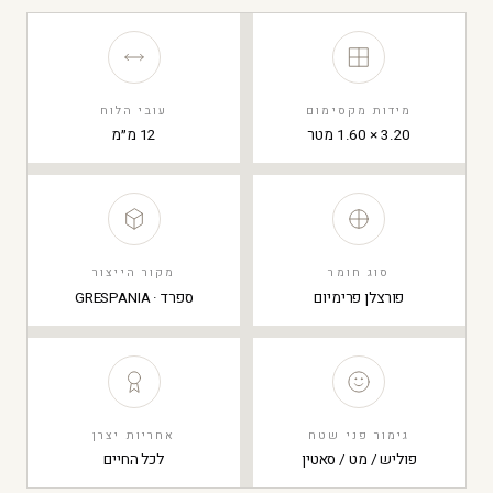
מידות מקסימום
עובי הלוח
3.20 × 1.60 מטר
12 מ״מ
סוג חומר
מקור הייצור
פורצלן פרימיום
ספרד · GRESPANIA
גימור פני שטח
אחריות יצרן
פוליש / מט / סאטין
לכל החיים