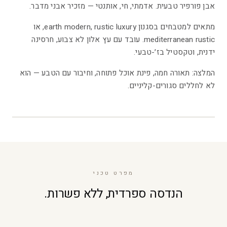
אבן פורפיר טבעית. אדמתי, חי, אותנטי — מזכיר אבני מדבר.
מתאים למטבחים בסגנון earth modern, rustic luxury, או
mediterranean rustic. עובד עם עץ אלון לא צבוע, חרסינה
ידנית, וטקסטיל בז׳-טבעי.
המלצה: תאורה חמה, פינת אוכל פתוחה, וחיבור עם הטבע — הוא
לא לחללים סגורים-קליניים.
6
/
5
מפרט טכני
הנדסה ספרדית, ללא פשרות.