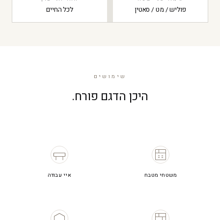
פוליש / מט / סאטין
לכל החיים
שימושים
היכן הדגם פורח.
משטחי מטבח
איי עבודה