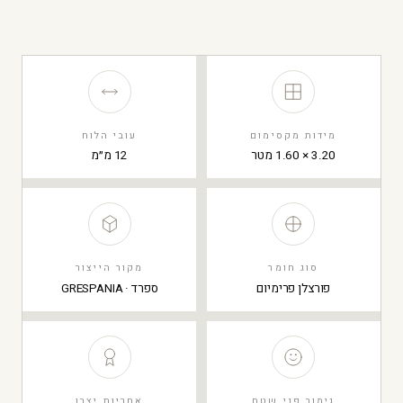
מידות מקסימום
עובי הלוח
3.20 × 1.60 מטר
12 מ״מ
סוג חומר
מקור הייצור
פורצלן פרימיום
ספרד · GRESPANIA
גימור פני שטח
אחריות יצרן