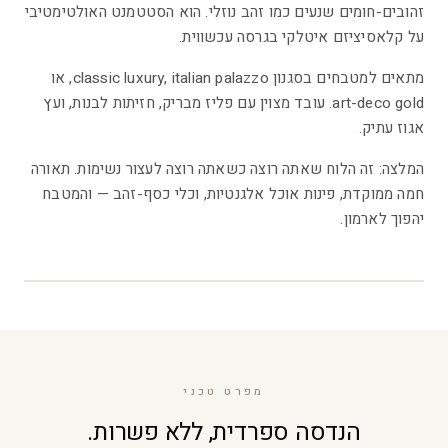
זהובים-חומים שנעים כמו זהב נוזלי. הוא הסטטמנט האולטימטיבי
על קלאסיציזם איטלקי בגרסה עכשווית.
מתאים למטבחים בסגנון classic luxury, italian palazzo, או
art-deco gold. עובד מצוין עם פליז מבריק, חזיתות לבנות, ועץ
אגוז עתיק.
המלצה: זה הלוח שאתה רוצה כשאתה רוצה לעצור נשימות. תאורה
חמה ממוקדת, פינות אוכל אלגנטיות, וכלי כסף-זהב — והמטבח
יהפוך לארמון.
10
/
5
מפרט טכני
הנדסה ספרדית, ללא פשרות.