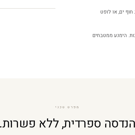
mediterranean , אדריכלות חוף ים, או לופט
נות. הימנע ממטבחים
מפרט טכני
נדסה ספרדית, ללא פשרות.