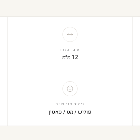
עובי הלוח
12 מ״מ
גימור פני שטח
פוליש / מט / סאטין