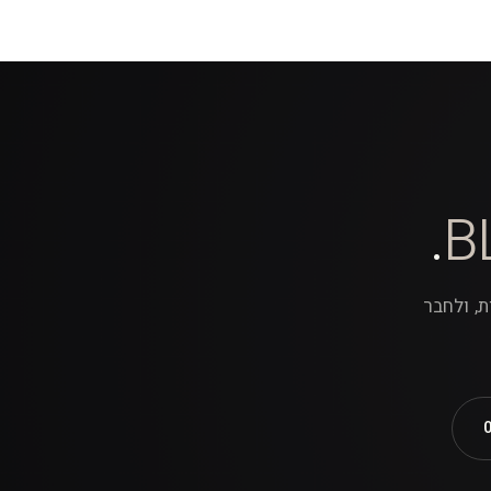
.
B
אות, ולחבר