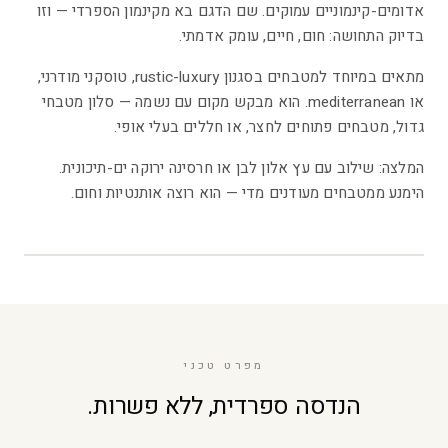
אדומים-קינמוניים עמוקים. שם הדגם בא מקינמון הספרדי — וזו
בדיוק התחושה: חום, חיים, עומק אדמתי.
מתאים במיוחד למטבחים בסגנון rustic-luxury, טוסקני מודרני,
או mediterranean. הוא מבקש מקום עם נשמה — סלון מטבחי
גדול, מטבחים פתוחים לחצר, או חללים בעלי אופי.
המלצה: שילוב עם עץ אלון לבן או חרסינה ירוקה ים-תיכונית.
הימנע ממטבחים מעודנים מדי — הוא רוצה אותנטיות וחום.
7
/
5
מפרט טכני
הנדסה ספרדית, ללא פשרות.