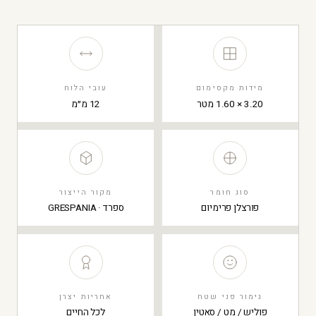
מידות מקסימום
עובי הלוח
3.20 × 1.60 מטר
12 מ״מ
סוג חומר
מקור הייצור
פורצלן פרימיום
ספרד · GRESPANIA
גימור פני שטח
אחריות יצרן
פוליש / מט / סאטין
לכל החיים