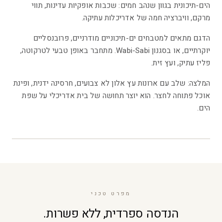
הים-תיכונית בגוון שנהב חמים: שכבות אופקיות עדינות, תווי
מרקם, וויברציה חמה של אדריכלות עתיקה.
הדגם מתאים למטבחים ים-תיכוניים מודרניים, פרובנסליים
יוקרתיים, או בסגנון Wabi-Sabi. מתחבר באופן טבעי לטרקוטה,
פליז עתיק, ועץ זית.
המלצה: שלב עם ארונות עץ אלון לא צבועים, חרסינה ידנית, ופינת
אוכל פתוחה לחצר. הוא יוצר תחושה של בית אדריכלי על שפת
הים.
2
/
1
מפרט טכני
הנדסה ספרדית, ללא פשרות.