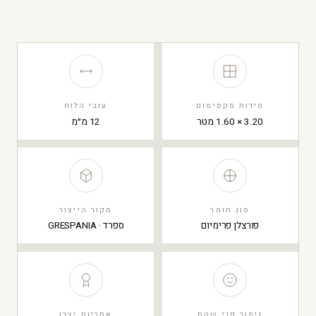
מידות מקסימום
עובי הלוח
3.20 × 1.60 מטר
12 מ״מ
סוג חומר
מקור הייצור
פורצלן פרימיום
ספרד · GRESPANIA
גימור פני שטח
אחריות יצרן