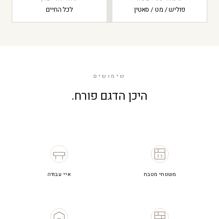
פוליש / מט / סאטין
לכל החיים
שימושים
היכן הדגם פורח.
משטחי מטבח
איי עבודה