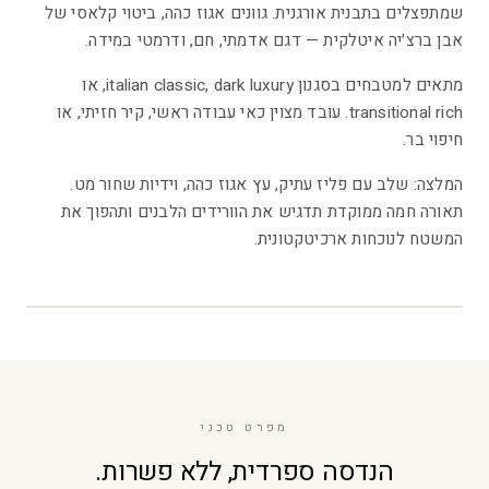
שמתפצלים בתבנית אורגנית. גוונים אגוז כהה, ביטוי קלאסי של
אבן ברצ׳יה איטלקית — דגם אדמתי, חם, ודרמטי במידה.
מתאים למטבחים בסגנון italian classic, dark luxury, או
transitional rich. עובד מצוין כאי עבודה ראשי, קיר חזיתי, או
חיפוי בר.
המלצה: שלב עם פליז עתיק, עץ אגוז כהה, וידיות שחור מט.
תאורה חמה ממוקדת תדגיש את הוורידים הלבנים ותהפוך את
המשטח לנוכחות ארכיטקטונית.
2
/
1
מפרט טכני
הנדסה ספרדית, ללא פשרות.