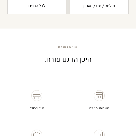
פוליש / מט / סאטין
לכל החיים
שימושים
היכן הדגם פורח.
משטחי מטבח
איי עבודה