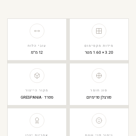
מידות מקסימום
עובי הלוח
3.20 × 1.60 מטר
12 מ״מ
סוג חומר
מקור הייצור
פורצלן פרימיום
ספרד · GRESPANIA
גימור פני שטח
אחריות יצרן