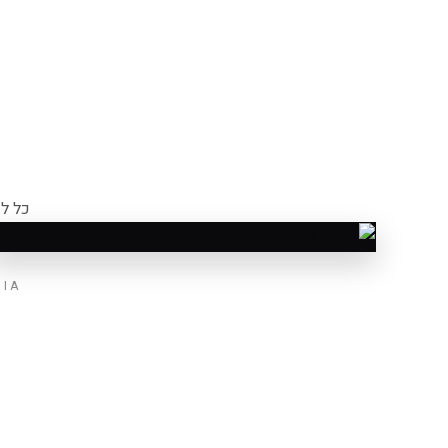
כל לוח Coverlam Top הוא ייחודי — לפניכם כל 
וריאציה 1/3
ANIA