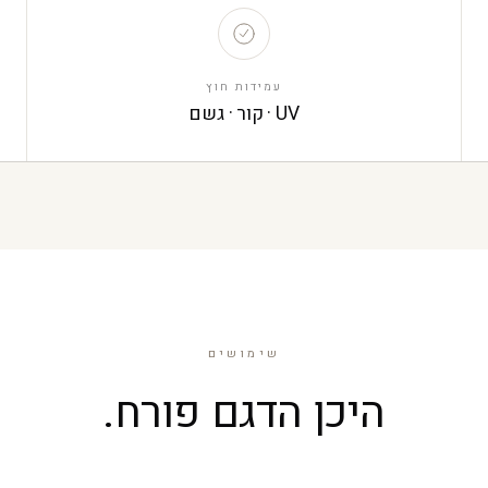
עמידות חוץ
UV · קור · גשם
שימושים
היכן הדגם פורח.