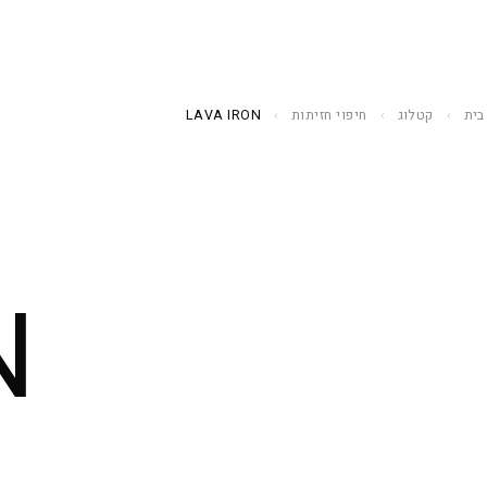
בית
›
קטלוג
›
חיפוי חזיתות
›
LAVA IRON
מטבחים
33 דגמים
N