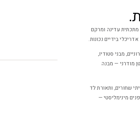
.
ה מתכתית עדינה ומרקם
דריכלי בידיים נכונות.
industrial luxur, לופטים עירוניים, מבני סטודיו,
ן מודרני — מבנה
תי שחורים, ותאורת לד
נים מינימליסטי —