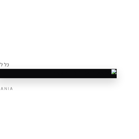
כל לוח Coverlam Top הוא ייחודי — לפניכם כל 
וריאציה 1/3
RESPANIA