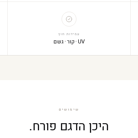
עמידות חוץ
UV · קור · גשם
שימושים
היכן הדגם פורח.