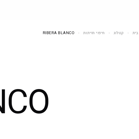
בית
›
קטלוג
›
חיפוי חזיתות
›
RIBERA BLANCO
מטבחים
33 דגמים
NCO