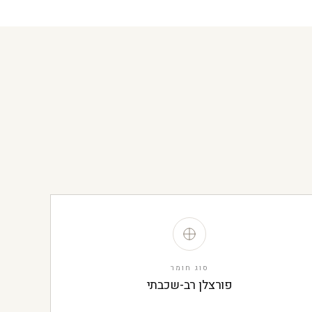
סוג חומר
פורצלן רב-שכבתי