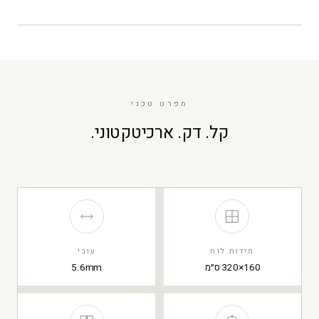
מפרט טכני
קל. דק. ארכיטקטוני.
מידות לוח
עובי
160×320 ס״מ
5.6mm