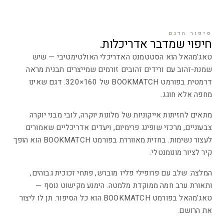
סיפור הדגם
חיפוי שמדבר אדריכלות.
טאג'מהאל הוא הסטטמנט האדריכלי האולטימטיבי — שיש
שמנת-זהוב עם ורידים זהובים זורמים שמייצרים תבנית מראה
דרמטית בפורמט BOOKMATCH של 160×320. דגם שאינו
מחפה אלא חוגג.
מתאים לחזיתות אייקוניות של מלונות יוקרה, לובי מבני יוקרה
צבעוניים, מרכזי שופינג פרימיום, ויעדים אדריכליים שאמורים
לעצור נשימות. בחזית מאווררת בפורמט BOOKMATCH הוא הופך
קיר לציור מונומנטלי.
המלצה: שלב עם פרופילי פליז מוברש, פתחי זכוכית גבוהים,
ותאורת ערב חמה ממוקדת מלמטה. הימנע מקישוט נוסף —
טאג'מהאל בפורמט BOOKMATCH הוא כל הסיפור. תן לו ליצור
את הרושם.