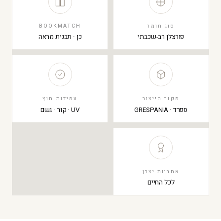
סוג חומר
BOOKMATCH
פורצלן רב-שכבתי
כן · תבנית מראה
מקור הייצור
עמידות חוץ
ספרד · GRESPANIA
UV · קור · גשם
אחריות יצרן
לכל החיים