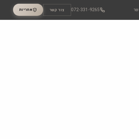
072-331-9265
שר
אחריות
צור קשר
מטבחי חוץ
5 דגמים