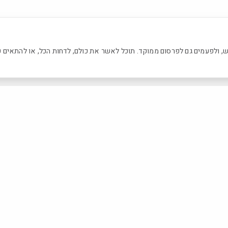
 החוויה, ניתוח שימוש, ולפעמים גם לפרסום ממוקד. תוכל לאשר את כולם, לדחות הכל, או להתאים
ניווט מהיר
יצירת קשר
ראשי
הארזים 85, נתיבות
קטלוג
072-331-9265
אודות
rlamtopil@gmail.com
החזון שלנו
WhatsApp ←