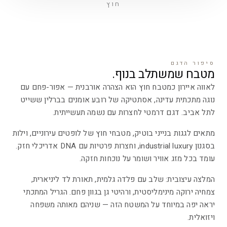
חוץ
סיפור הדגם
מטבח שמשתלב בנוף.
לאווה איירון כמטבח חוץ הוא הצהרה אורבנית — אפור-פחם עם
נוגה מתכתית עדינה, אסתטיקה של רובע אומנים בברלין ששייט
לתל אביב. דגם דרמטי לחצרות עם נשמה תעשייתית.
מתאים לגגות בנייני בוטיק, מטבחי חוץ של לופטים עירוניים, וילות
בסגנון industrial luxury, וחצרות פרטיות עם DNA אדריכלי חזק.
עומד בכל מזג אוויר ושומר על נוכחות חזקה.
המלצה עיצובית: שלב עם פלדה גלמית, תאורת לד ליניארית,
צמחיה ירוקה מינימליסטית, ורהיטי גן בגוון פחם. הגריל המתכתי
יראה יפה במיוחד על המשטח הזה — שניהם מאותה משפחה
ויזואלית.