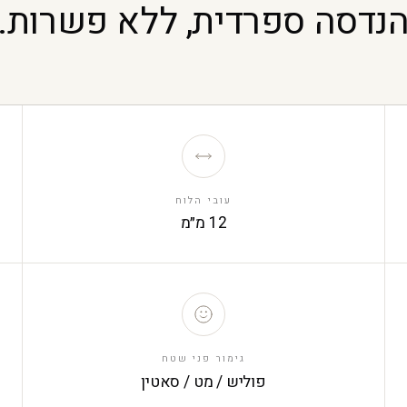
נדסה ספרדית, ללא פשרות.
עובי הלוח
12 מ״מ
גימור פני שטח
פוליש / מט / סאטין