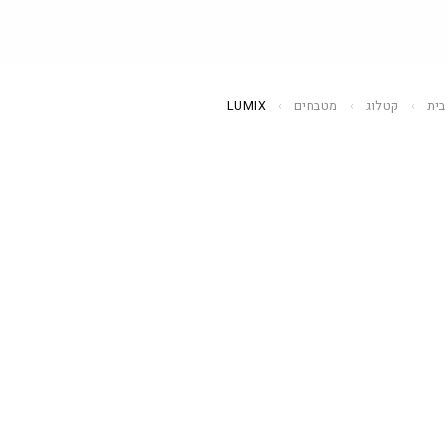
בית
›
קטלוג
›
מטבחים
›
LUMIX
מטבחים
33 דגמים