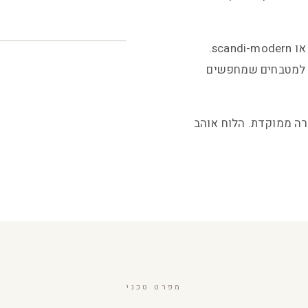
מתאים למטבחים בסגנון nordic luxury, minimalist white, או scandi-modern.
או למטבחים שמחפשים
רה ממוקדת. הלוח אוהב
מפרט טכני