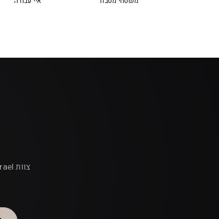
משטחי מטבח
איי עבודה