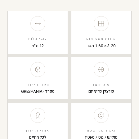
מידות מקסימום
עובי הלוח
3.20 × 1.60 מטר
12 מ״מ
סוג חומר
מקור הייצור
פורצלן פרימיום
ספרד · GRESPANIA
גימור פני שטח
אחריות יצרן
פוליש / מט / סאטין
לכל החיים