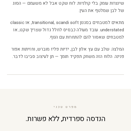
שיוצרות עומק בלי קולניות. לוח שקט אבל לא משעמם — הסוג
של לבן שמלטף את העין.
מתאים למטבחים בסגנון transitional, scandi soft, או classic
understated. עובד מעולה כבסיס לחלל גדול שצריך שקט, או
למטבחים שאסור להם להתחרות עם הנוף.
המלצה: שלב עם עץ אלון לבן, ידיות פליז מוברש, וחזיתות אפור
פנינה. הלוח הזה משחק תפקיד תומך — תן לעיצוב סביבו לדבר.
3
/
2
מפרט טכני
הנדסה ספרדית, ללא פשרות.